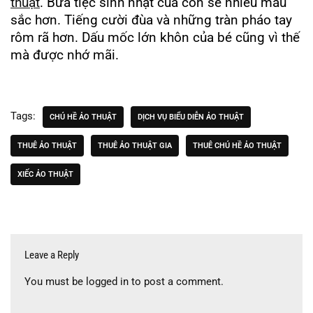
thuật
. Bữa tiệc sinh nhật của con sẽ nhiều màu
sắc hơn. Tiếng cười đùa và những tràn pháo tay
rôm rã hơn. Dấu mốc lớn khôn của bé cũng vì thế
mà được nhớ mãi.
Tags:
CHÚ HỀ ẢO THUẬT
DỊCH VỤ BIỂU DIỄN ẢO THUẬT
THUÊ ẢO THUẬT
THUÊ ẢO THUẬT GIA
THUÊ CHÚ HỀ ẢO THUẬT
XIẾC ẢO THUẬT
Leave a Reply
You must be
logged in
to post a comment.