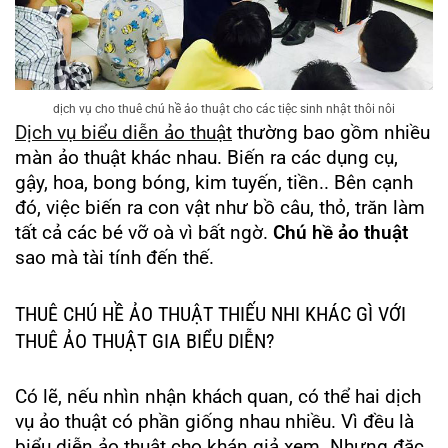
dịch vụ cho thuê chú hề ảo thuật cho các tiệc sinh nhật thôi nôi
Dịch vụ biểu diễn ảo thuật
thường bao gồm nhiều
màn ảo thuật khác nhau.
Biến ra các dụng cụ,
gậy, hoa, bong bóng, kim tuyến, tiền.. Bên cạnh
đó, việc biến ra con vật như bồ câu, thỏ, trăn làm
tất cả các bé vỡ oà vì bất ngờ.
Chú hề ảo thuật
sao mà tài tính đến thế.
THUÊ CHÚ HỀ ẢO THUẬT THIẾU NHI KHÁC GÌ VỚI
THUÊ ẢO THUẬT GIA BIỂU DIỄN?
Có lẽ, nếu nhìn nhận khách quan, có thể hai dịch
vụ ảo thuật có phần giống nhau nhiều. Vì đều là
biểu diễn ảo thuật cho khán giả xem. Nhưng đặc