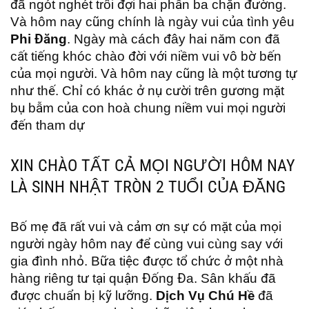
đã ngót nghét trôi đợi hai phần ba chặn đường.
Và hôm nay cũng chính là ngày vui của tình yêu
Phi Đăng
. Ngày mà cách đây hai năm con đã
cất tiếng khóc chào đời với niềm vui vô bờ bến
của mọi người. Và hôm nay cũng là một tương tự
như thế. Chỉ có khác ở nụ cười trên gương mặt
bụ bẫm của con hoà chung niềm vui mọi người
đến tham dự
XIN CHÀO TẤT CẢ MỌI NGƯỜI HÔM NAY
LÀ SINH NHẬT TRÒN 2 TUỔI CỦA ĐĂNG
Bố mẹ đã rất vui và cảm ơn sự có mặt của mọi
người ngày hôm nay để cùng vui cùng say với
gia đình nhỏ. Bữa tiệc được tổ chức ở một nhà
hàng riêng tư tại quận Đống Đa. Sân khấu đã
được chuẩn bị kỹ lưỡng.
Dịch Vụ Chú Hề
đã