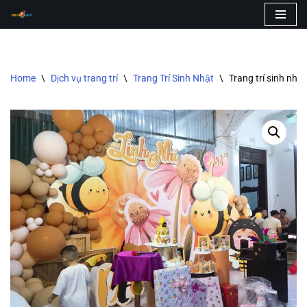
Skip
to
content
Home
\
Dịch vụ trang trí
\
Trang Trí Sinh Nhật
\
Trang trí sinh nhậ