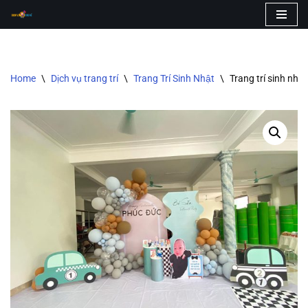
Skip
to
content
Home
\
Dịch vụ trang trí
\
Trang Trí Sinh Nhật
\
Trang trí sinh nhậ