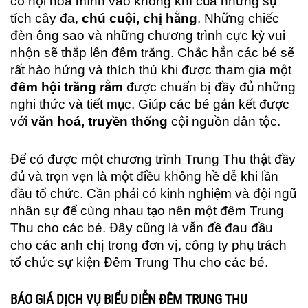
cơ hội hòa mình vào không khí của những sự
tích cây đa,
chú cuội, chị hằng
. Những chiếc
đèn ông sao và những chương trình cực kỳ vui
nhộn sẽ thắp lên đêm trăng. Chắc hẳn các bé sẽ
rất hào hứng và thích thú khi được tham gia một
đêm hội trăng rằm
được chuẩn bị đầy đủ những
nghi thức và tiết mục. Giúp các bé gắn kết được
với
văn hoá, truyền thống
cội nguồn dân tộc.
Để có được một chương trình Trung Thu thật đầy
đủ và trọn vẹn là một điều không hề dễ khi lần
đầu tổ chức. Cần phải có kinh nghiệm và đội ngũ
nhân sự để cùng nhau tạo nên một đêm Trung
Thu cho các bé. Đây cũng là vẫn đề đau đầu
cho các anh chị trong đơn vị, công ty phụ trách
tổ chức sự kiện Đêm Trung Thu cho các bé.
BÁO GIÁ DỊCH VỤ BIỂU DIỄN ĐÊM TRUNG THU