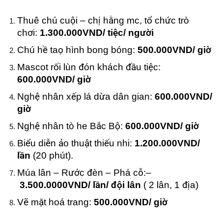
Thuê chú cuội – chị hằng mc, tổ chức trò
chơi:
1.300.000VND/ tiệc/ người
Chú hề taọ hình bong bóng:
500.000VND/ giờ
Mascot rối lùn đón khách đầu tiệc:
600.000VND/ giờ
Nghệ nhân xếp lá dừa dân gian:
600.000VND/
giờ
Nghệ nhân tò he Bắc Bộ:
600.000VND/ giờ
Biểu diễn ảo thuật thiếu nhi:
1.200.000VND/
lần
(20 phút).
Múa lân – Rước đèn – Phá cỗ:–
3.500.0000VND/ lần/ đội lân
( 2 lân, 1 địa)
Vẽ mặt hoá trang:
500.000VND/ giờ