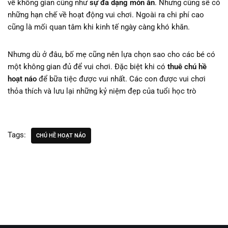
về không gian cũng như
sự đa dạng món ăn
. Nhưng cũng sẽ có
những hạn chế về hoạt động vui chơi. Ngoài ra chi phí cao
cũng là mối quan tâm khi kinh tế ngày càng khó khăn.
Nhưng dù ở đâu, bố mẹ cũng nên lựa chọn sao cho các bé có
một không gian đủ để vui chơi. Đặc biệt khi có
thuê chú hề
hoạt náo
để bữa tiệc được vui nhất. Các con được vui chơi
thỏa thích và lưu lại những kỷ niệm đẹp của tuổi học trò
Tags:
CHÚ HỀ HOẠT NÁO