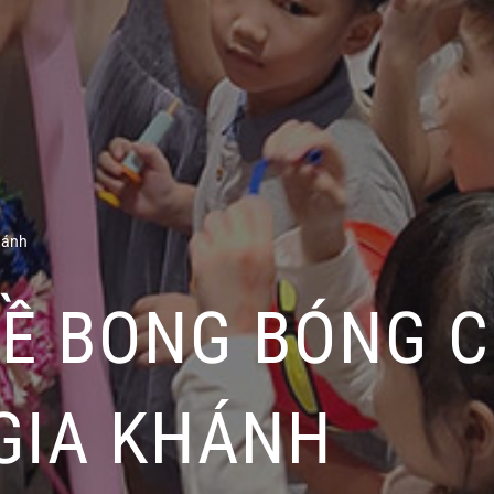
hánh
Ề BONG BÓNG C
GIA KHÁNH