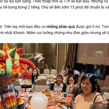
óc tai đã sẵn sàng. Theo thiệp mời là 17h sẽ bắt đầu. Nhưng c
hú hề bong bóng 2 tiếng. Chú sẽ đến sớm 15 phút để chuẩn bị v
ờ. Trên tay mỗi bạn đều có
những phần quà
được gói tỉ mỉ. Từn
h nhật Khánh. Niềm vui tưởng chừng như đơn giản nhưng sẽ l