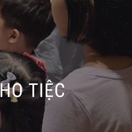
HO TIỆC