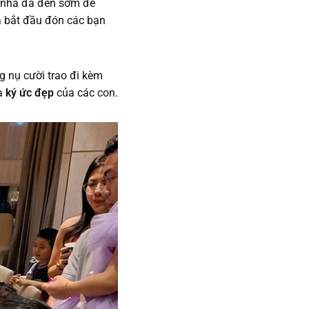
ả nhà đã đến sớm để
à bắt đầu đón các bạn
g nụ cười trao đi kèm
à
ký ức đẹp
của các con.