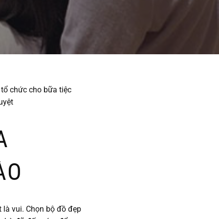
tổ chức cho bữa tiệc
uyệt
A
ÀO
 là vui. Chọn bộ đồ đẹp