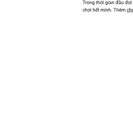
Trong thời gian đầu đợ
chơi hết mình. Thêm
ch
kiếm, súng để chơi cùng
những trái tim, bông hoa
BỮA TIỆC BẮT Đ
Tất cả tạo nên một bữa 
lên. Các bạn cùng nhau
và chính thức khai tiệc.
Tags:
CHÚ HỀ BONG BÓN