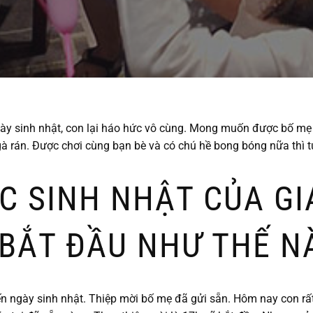
ày sinh nhật, con lại háo hức vô cùng. Mong muốn được bố mẹ 
gà rán. Được chơi cùng bạn bè và có chú hề bong bóng nữa thì t
ỆC SINH NHẬT CỦA GI
BẮT ĐẦU NHƯ THẾ N
n ngày sinh nhật. Thiệp mời bố mẹ đã gửi sẵn. Hôm nay con rất