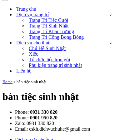
Menu
Navigation
Menu
Trang chủ
Dịch vụ trang trí
Trang Trí Tiệc Cưới
Trang Trí Sinh Nhật
Trang Trí Khai Trương
Trang Trí Cổng Bong Bóng
Dịch vụ cho thuê
Chú Hề Sinh Nhật
Xiếc
Tổ chức tiệc trọn gói
Phụ kiện trang trí sinh nhật
Liên hệ
Home
»
bàn tiệc sinh nhật
bàn tiệc sinh nhật
Phone:
0931 330 820
Phone:
0901 950 820
Zalo: 0931 330 820
Email: cskh.dichvuchuhe@gmail.com
Dịch vụ ưa chuộng