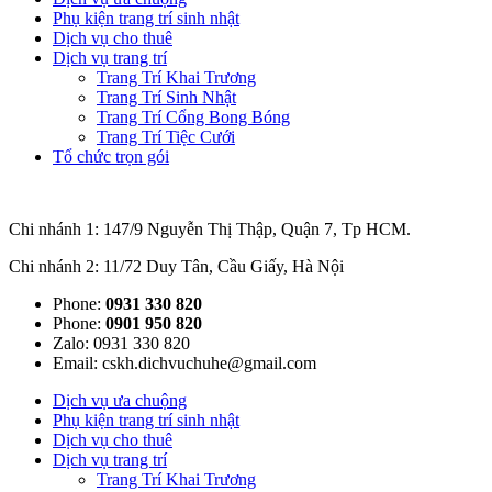
Phụ kiện trang trí sinh nhật
Dịch vụ cho thuê
Dịch vụ trang trí
Trang Trí Khai Trương
Trang Trí Sinh Nhật
Trang Trí Cổng Bong Bóng
Trang Trí Tiệc Cưới
Tổ chức trọn gói
Chi nhánh 1: 147/9 Nguyễn Thị Thập, Quận 7, Tp HCM.
Chi nhánh 2: 11/72 Duy Tân, Cầu Giấy, Hà Nội
Phone:
0931 330 820
Phone:
0901 950 820
Zalo: 0931 330 820
Email: cskh.dichvuchuhe@gmail.com
Dịch vụ ưa chuộng
Phụ kiện trang trí sinh nhật
Dịch vụ cho thuê
Dịch vụ trang trí
Trang Trí Khai Trương