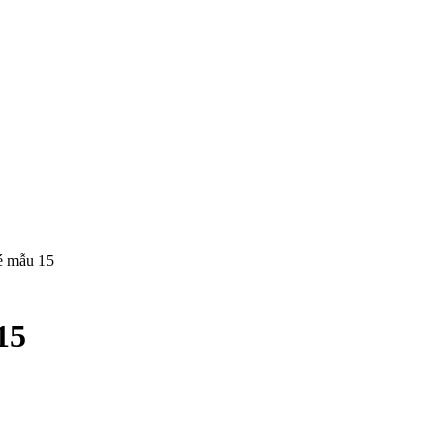
bé mẫu 15
15