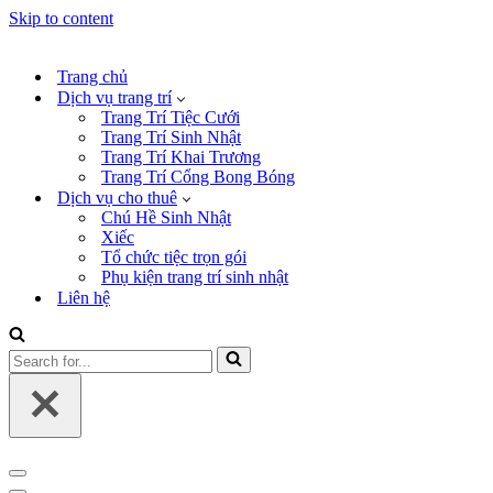
Skip to content
Trang chủ
Dịch vụ trang trí
Trang Trí Tiệc Cưới
Trang Trí Sinh Nhật
Trang Trí Khai Trương
Trang Trí Cổng Bong Bóng
Dịch vụ cho thuê
Chú Hề Sinh Nhật
Xiếc
Tổ chức tiệc trọn gói
Phụ kiện trang trí sinh nhật
Liên hệ
Search
for...
Navigation