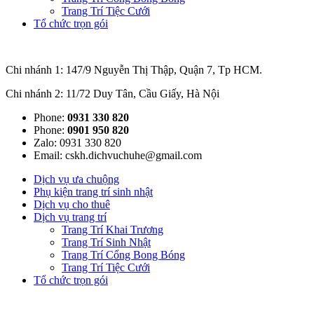
Trang Trí Tiệc Cưới
Tổ chức trọn gói
Chi nhánh 1: 147/9 Nguyễn Thị Thập, Quận 7, Tp HCM.
Chi nhánh 2: 11/72 Duy Tân, Cầu Giấy, Hà Nội
Phone:
0931 330 820
Phone:
0901 950 820
Zalo: 0931 330 820
Email: cskh.dichvuchuhe@gmail.com
Dịch vụ ưa chuộng
Phụ kiện trang trí sinh nhật
Dịch vụ cho thuê
Dịch vụ trang trí
Trang Trí Khai Trương
Trang Trí Sinh Nhật
Trang Trí Cổng Bong Bóng
Trang Trí Tiệc Cưới
Tổ chức trọn gói