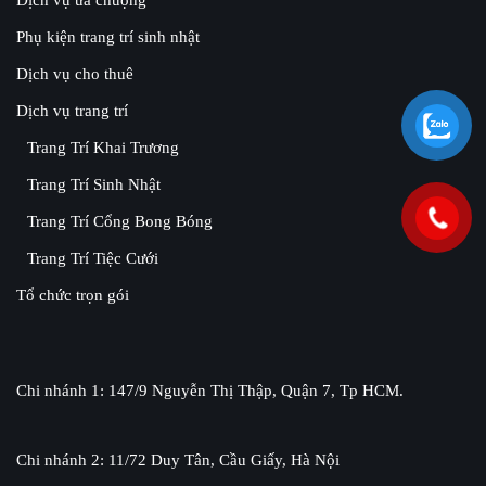
Dịch vụ ưa chuộng
Phụ kiện trang trí sinh nhật
Dịch vụ cho thuê
Dịch vụ trang trí
Trang Trí Khai Trương
Trang Trí Sinh Nhật
Trang Trí Cổng Bong Bóng
Trang Trí Tiệc Cưới
Tổ chức trọn gói
Chi nhánh 1: 147/9 Nguyễn Thị Thập, Quận 7, Tp HCM.
Chi nhánh 2: 11/72 Duy Tân, Cầu Giấy, Hà Nội