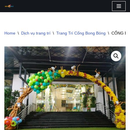
Skip
to
content
Home
\
Dịch vụ trang trí
\
Trang Trí Cổng Bong Bóng
\
CỔNG BO