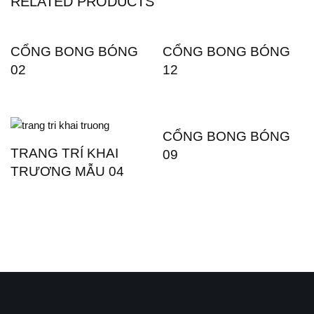
RELATED PRODUCTS
CỔNG BONG BÓNG
CỔNG BONG BÓNG
02
12
CỔNG BONG BÓNG
TRANG TRÍ KHAI
09
TRƯƠNG MẪU 04