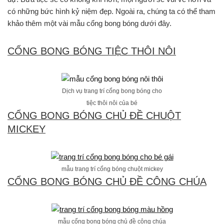
có những bức hình kỷ niệm đẹp. Ngoài ra, chúng ta có thể tham
khảo thêm một vài mẫu cổng bong bóng dưới đây.
CỔNG BONG BÓNG TIỆC THÔI NÔI
Dịch vụ trang trí cổng bong bóng cho
tiệc thôi nôi của bé
CỔNG BONG BÓNG CHỦ ĐỀ CHUỘT
MICKEY
mẫu trang trí cổng bóng chuột mickey
CỔNG BONG BÓNG CHỦ ĐỀ CÔNG CHÚA
mẫu cổng bong bóng chủ đề công chúa