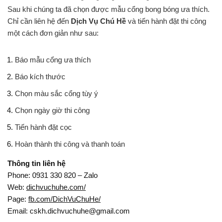
Sau khi chúng ta đã chọn được mẫu cổng bong bóng ưa thích.
Chỉ cần liên hệ đến
Dịch Vụ Chú Hề
và tiến hành đặt thi công
một cách đơn giản như sau:
Báo mẫu cổng ưa thích
Báo kích thước
Chọn màu sắc cổng tùy ý
Chọn ngày giờ thi công
Tiến hành đặt cọc
Hoàn thành thi công và thanh toán
Thông tin liên hệ
Phone: 0931 330 820 – Zalo
Web:
dichvuchuhe.com/
Page:
fb.com/DichVuChuHe/
Email: cskh.dichvuchuhe@gmail.com