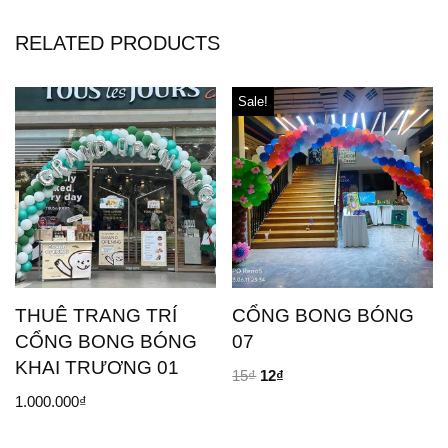
RELATED PRODUCTS
Sale!
THUÊ TRANG TRÍ
CỔNG BONG BÓNG
CỔNG BONG BÓNG
07
KHAI TRƯƠNG 01
15
₫
12
₫
1.000.000
₫