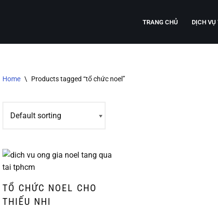
TRANG CHỦ
DỊCH VỤ
Home
\
Products tagged “tổ chức noel”
TỔ CHỨC NOEL CHO
THIẾU NHI