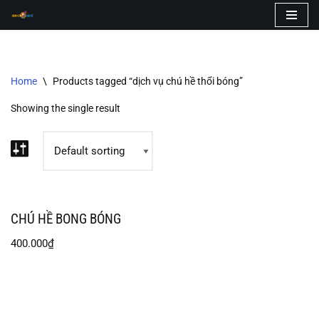
Skip
to
content
Home
\
Products tagged “dịch vụ chú hề thổi bóng”
Showing the single result
CHÚ HỀ BONG BÓNG
400.000
₫