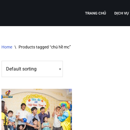
TRANG CHỦ
DỊCH VỤ
Home
\
Products tagged “chú hề mc”