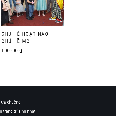
CHÚ HỀ HOẠT NÁO –
CHÚ HỀ MC
1.000.000
₫
ụ ưa chuộng
n trang trí sinh nhật